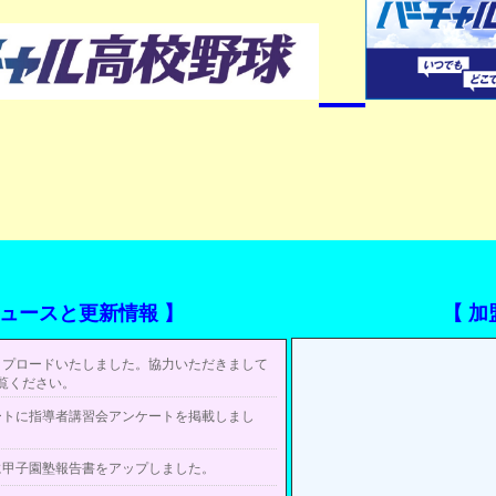
ニュース
と
更新情報 】
【 加