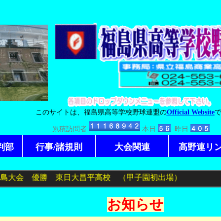
このサイトは、福島県高等学校野球連盟の
O
fficial Website
判部
行事/諸規則
大会関連
高野連リ
お知らせ