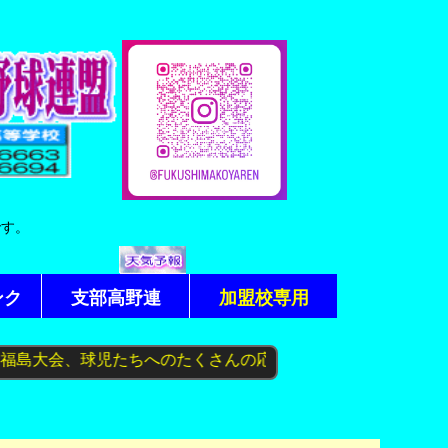
です。
ンク
支部高野連
加盟校専用