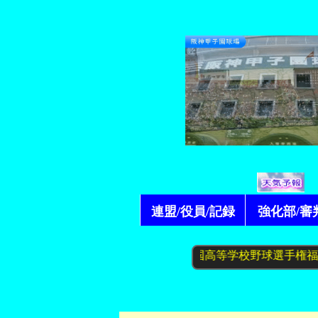
連盟/役員/記録
強化部/審