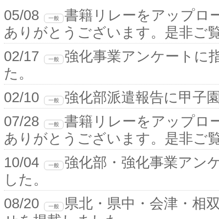
05/08
書籍リレーをアップロ
一般
ありがとうございます。是非ご
02/17
強化事業アンケートに
一般
た。
02/10
強化部派遣報告に甲子
一般
07/28
書籍リレーをアップロ
一般
ありがとうございます。是非ご
10/04
強化部・強化事業アンケ
一般
した。
08/20
県北・県中・会津・相
一般